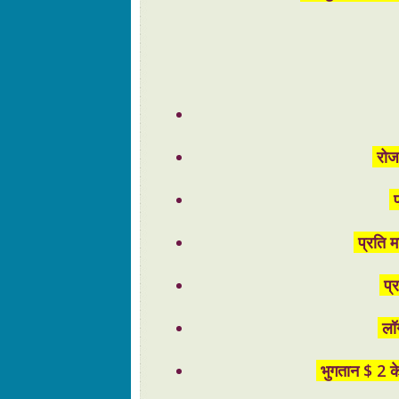
Our Youtube Channel in bharatiya
Hier Geld verdienenim Netz
bharatiya - Down
Download the wallet from Google Play or the
bharatiya - BitCoin
रोज 
प
प्रति म
प्र
लॉग
भुगतान $ 2 