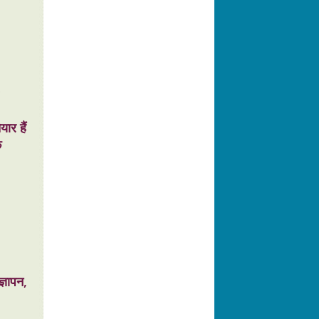
ार हैं
ि
्ञापन,