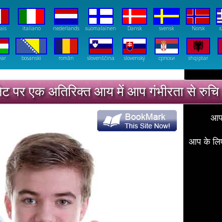
ais
italiano
nederlands
suomalainen
Dansk
svensk
Norsk
ε
yar
bosanski
român
slovenščina
slovenský
српски
shqiptar
ेट पर एक अतिरिक्त आय में आप गंभीरता से रुचि 
्ञापन और इंटरनेट पर पैसा बनाने
आप 
aratiya - Earn Money in Sports Betting
आप के लिए
Slimming in Montreal
Weight management in Philadelphia
Fat burning diet in Phoenix
Diet plan in San Antonio
Lose weight in Houston
Weight reduction in San Diego
Slim down in Dallas