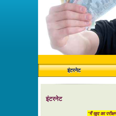
इंटरनेट
मैं यहाँ OJOOO के साथ अपने अनुभव का वर्णन करना चाहते ह
कमा सकते हैं. आप भी घंटों विज्ञापन के लिए घड़ी नहीं है
PowerStrips - bharatiya
Book Advertising in b
Cannabis Eco System in bharatiya
इंटरनेट
Cannabis Eco System in bharatiya
More and more people in bharatiya using thi
Geld verdienen mit KI-Trading
"मैं खुद का परीक्
With our bharatiya AI bot, you get 24/5 auto