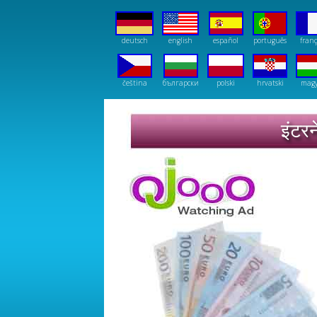
deutsch
english
español
português
franç
čeština
български
polski
hrvatski
mag
इंटरन
OJOOO पीटीसी के साथ अनुभव. देखें विज
SolarStrips - bharatiya
bharatiya - Instantly Ageless Jeunesse
bh
Forex trading: bharatiya
Earn on Cannabis plants: bharatiya