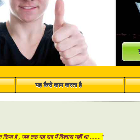
Reduce weight in Toronto
Diet in New York City
Burn fat not Carbs in Los Angeles
Weight loss in Chicago
Fat killer in Vancouver
यह कैसे काम करता है
ैं. के इंटरनेट OJOOO पर सभी पीटीसी कार्यक्रमों शायद सबसे अच्छा है. यह निवेश करने के ल
. आप बस आप के लिए विज्ञापन पर क्लिक करने वाले रेफरल OJOOO से जगह किराए पर. भारतीय
haratiya
s platform
षण किया है , जब तक यह सब मैं विश्वास नहीं था ......."
mated trading