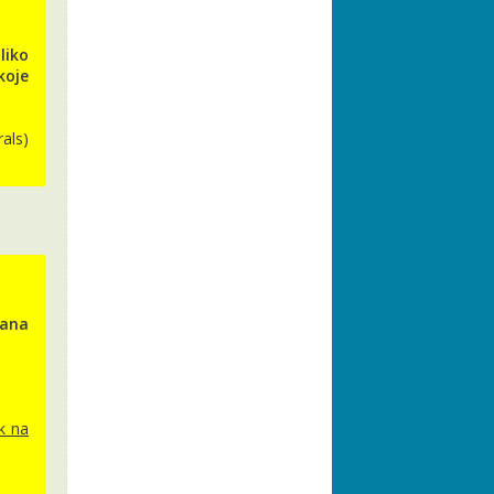
liko
koje
als)
lana
k na