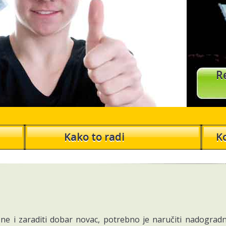
Reduce weight in Toronto
Diet in New York City
Burn fat not Carbs in Los Angeles
Weight loss in Chicago
Fat killer in Vancouver
Re
Kako to radi
K
rebate kliknuti na dan u OJOOO PTC 4 reklamama i gledati. Registracija 
zamotuljak OJOOO.COM. Tu možete iznajmiti referala koji arbeiten.b za
atski
 platform
ne i zaraditi dobar novac, potrebno je naručiti nadograd