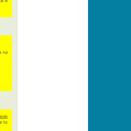
 ili
a na
tnih
e to