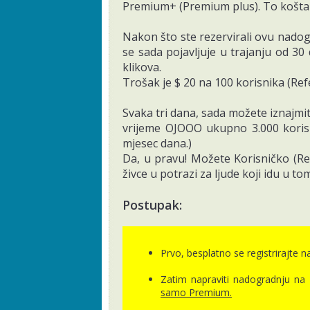
Premium+ (Premium plus). To košta 3
With our hrvatski AI bot, you get 24/5 automa
Our Youtube Channel in hrvatski
Nakon što ste rezervirali ovu nado
Hier Geld verdienenim Netz
hrvatski - Downl
Download the wallet from Google Play or the
se sada pojavljuje u trajanju od 3
hrvatski - BitCoin
klikova.
Trošak je $ 20 na 100 korisnika (Refe
Svaka tri dana, sada možete iznajmit
vrijeme OJOOO ukupno 3.000 korisni
mjesec dana.)
Da, u pravu! Možete Korisničko (Ref
živce u potrazi za ljude koji idu u 
Postupak:
Prvo, besplatno se registrirajte 
Zatim napraviti nadogradnju n
samo Premium.