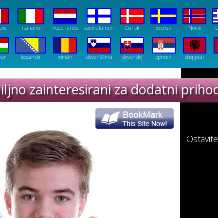
ais
italiano
nederlands
suomalainen
Dansk
svensk
Norsk
ε
yar
bosanski
român
slovenščina
slovenský
српски
shqiptar
biljno zainteresirani za dodatni prih
a OJOOO PTC. Registrirajte se sada i prijavit
tski - Earn Money in Sports Betting
Ostavit
Slimming in Montreal
Weight management in Philadelphia
Fat burning diet in Phoenix
Diet plan in San Antonio
Lose weight in Houston
Weight reduction in San Diego
Slim down in Dallas