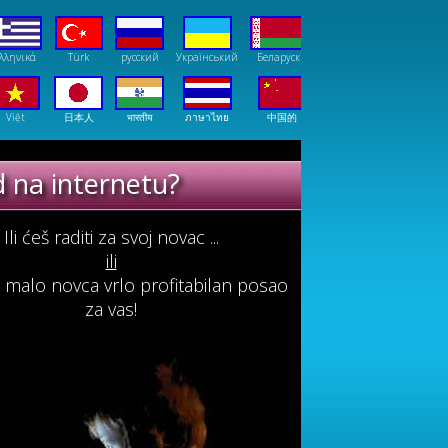
λληνικά
Türk
русский
Український
Беларускія
Việt
日本人
भारतीय
ภาษาไทย
中国的
od na internetu?
e se
Ili ćeš raditi za svoj ​​novac ...
ili
e malo novca vrlo profitabilan posao
za vas!