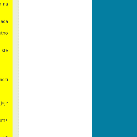
a na
sada
utno
e ste
aditi
juje
ium+