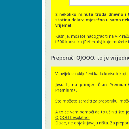
S nekoliko minuta truda dnevno i 
stotina dolara mjesečno u samo nekol
vrijeme!
Kasnije, možete nadograditi na VIP rač
i 500 korisnika (Referrals) koje možete 
Preporuči OJOOO, to je vrijedn
Vi uvijek su uključeni kada korisnik koj
Jesu li, na primjer. Član Premiu
Premium+.
Što možete zaraditi za preporuku, može
A to će vam pomoći da to učiniti što je
OJOOO besplatno.
Dakle, ne objašnjavaju ništa. Za prepor