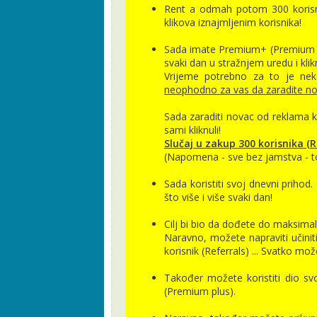
Rent a odmah potom 300 korisni
klikova iznajmljenim korisnika!
Sada imate Premium+ (Premium plu
svaki dan u stražnjem uredu i kli
Vrijeme potrebno za to je neko
neophodno za vas da zaradite nov
Sada zaraditi novac od reklama ko
sami kliknuli!
Slučaj u zakup 300 korisnika (Re
(Napomena - sve bez jamstva - to 
Sada koristiti svoj dnevni prihod.
što više i više svaki dan!
Cilj bi bio da dođete do maksimal
Naravno, možete napraviti učinit
korisnik (Referrals) ... Svatko mož
Također možete koristiti dio s
(Premium plus).