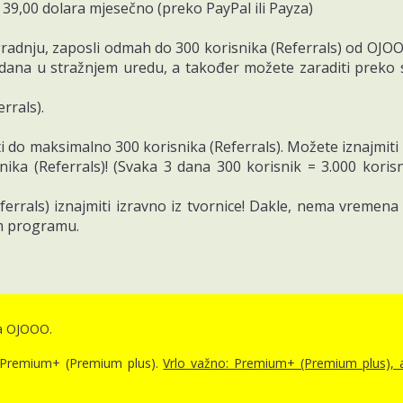
9,00 dolara mjesečno (preko PayPal ili Payza)
ted trading
gradnju, zaposli odmah do 300 korisnika (Referrals) od OJO
oad the wallet from Google Play or the App Store
 App Store
0 dana u stražnjem uredu, a također možete zaraditi preko 
rrals).
i do maksimalno 300 korisnika (Referrals). Možete iznajmiti 
ka (Referrals)! (Svaka 3 dana 300 korisnik = 3.000 koris
errals) iznajmiti izravno iz tvornice! Dakle, nema vremena 
tom programu.
na OJOOO.
a Premium+ (Premium plus).
Vrlo važno: Premium+ (Premium plus), 