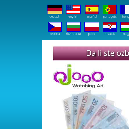
deutsch
english
español
português
franç
čeština
български
polski
hrvatski
mag
Da li ste oz
Dodatni prihod od kuće rad n
SolarStrips - hrvatski
hrvatski - Instantly Ageless Jeunesse
hrva
Forex trading: hrvatski
Earn on Cannabis plants: hrvatski