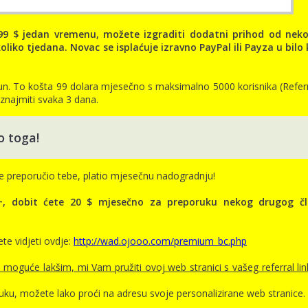
99 $ jedan vremenu, možete izgraditi dodatni prihod od neko
iko tjedana. Novac se isplaćuje izravno PayPal ili Payza u bilo 
un. To košta 99 dolara mjesečno s maksimalno 5000 korisnika (Referr
iznajmiti svaka 3 dana.
o toga!
i je preporučio tebe, platio mjesečnu nadogradnju!
m+, dobit ćete 20 $ mjesečno za preporuku nekog drugog č
te vidjeti ovdje:
http://wad.ojooo.com/premium_bc.php
 moguće lakšim, mi Vam pružiti ovoj web stranici s vašeg referral lin
uku, možete lako proći na adresu svoje personalizirane web stranice.