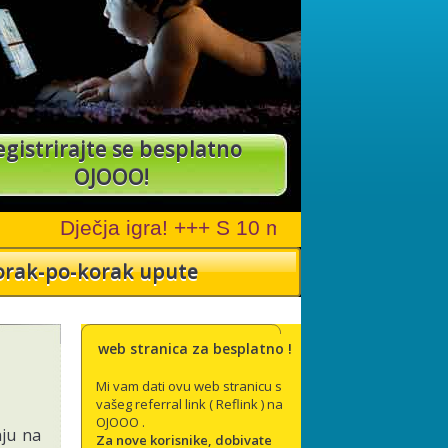
gistrirajte se besplatno
OJOOO!
orak-po-korak upute
(registracije) je jednostavno. Prijavite se
 vas kako se to radi i kako možete izgraditi
web stranica za besplatno !
Mi vam dati ovu web stranicu s
vašeg referral link ( Reflink ) na
OJOOO .
nju na
Za nove korisnike, dobivate