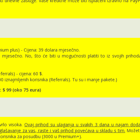
i dnevne zasluge. Vaše kreditne može biti isplaćeni izravno na PayPal
m plus) - Cijena: 39 dolara mjesečno.
mjesečno. No, što će biti u mogućnosti platiti to iz svojih prihod
rrals) - cijena: 60 $.
 iznajmljenih korisnika (Referrals). Tu su i manje pakete.)
 $ 99 (oko 75 eura)
vrlo visoka.
Ovaj prihod su ulaganja u svakih 3 dana u najam doda
oglašavanje za vas, raste i vaš prihod povećava u skladu s tim.
Možet
j korisnika za posudbu (3000 u Premium+).