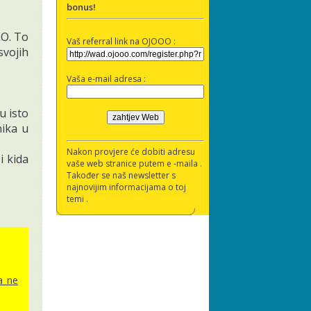
bonus!
OO. To
Vaš referral link na OJOOO :
svojih
Vaša e-mail adresa :
u isto
nika u
Nakon provjere će dobiti adresu
i kida
vaše web stranice putem e -maila .
Također se naš newsletter s
najnovijim informacijama o toj
temi .
a ne