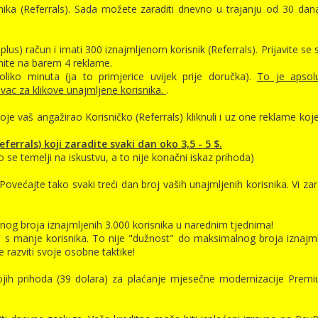
ka (Referrals). Sada možete zaraditi dnevno u trajanju od 30 dan
s) račun i imati 300 iznajmljenom korisnik (Referrals). Prijavite se 
knite na barem 4 reklame.
liko minuta (ja to primjerice uvijek prije doručka).
To je apsol
ac za klikove unajmljene korisnika.
.
je vaš angažirao Korisničko (Referrals) kliknuli i uz one reklame koj
ferrals) koji zaradite svaki dan oko 3,5 - 5 $.
se temelji na iskustvu, a to nije konačni iskaz prihoda)
 Povećajte tako svaki treći dan broj vaših unajmljenih korisnika. Vi zar
nog broja iznajmljenih 3.000 korisnika u narednim tjednima!
i s manje korisnika. To nije "dužnost" do maksimalnog broja iznajml
e razviti svoje osobne taktike!
vojih prihoda (39 dolara) za plaćanje mjesečne modernizacije Prem