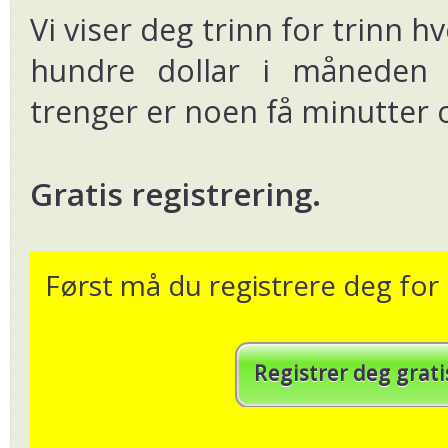
Our Youtube Channel in norsk
Vi viser deg trinn for trinn h
Hier Geld verdienenim Netz
norsk - Download the wallet from Googl
Download the wallet from Google Play or the App Store
hundre dollar i måneden
norsk - BitCoin
trenger er noen få minutter 
Gratis registrering.
Først må du registrere deg fo
Registrer deg grat