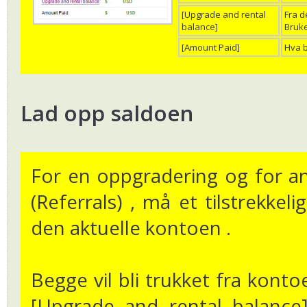
[Upgrade and rental
Fra d
balance]
Bruke
[Amount Paid]
Hva b
Lad opp saldoen
For en oppgradering og for an
(Referrals) , må et tilstrekkeli
den aktuelle kontoen .
Begge vil bli trukket fra konto
[Upgrade and rental balance]