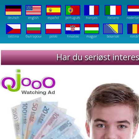
deutsch
english
español
português
français
italiano
nederla
čeština
български
polski
hrvatski
magyar
bosanski
româ
Har du seriøst interes
Strategi, veiledning og instruksjoner for 
inntekt med betalte til å klikke.
SolarStrips - norsk
norsk - Instantly Ageless Jeunesse
norsk - Earn Money in Sport
Forex trading: norsk
Earn on Cannabis plants: norsk
Slim
Weight mana
Fat bur
Diet p
Lose 
Weight r